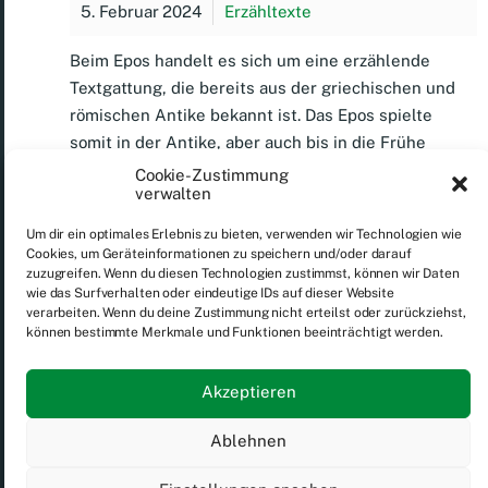
5. Februar 2024
Erzähltexte
Beim Epos handelt es sich um eine erzählende
Textgattung, die bereits aus der griechischen und
römischen Antike bekannt ist. Das Epos spielte
somit in der Antike, aber auch bis in die Frühe
Neuzeit eine bedeutende Rolle für die europäische
Cookie-Zustimmung
verwalten
Kultur und Literatur. Ähnlich wie die Tragödie
gehört das Epos zu den prägenden
Um dir ein optimales Erlebnis zu bieten, verwenden wir Technologien wie
Ausdrucksformen Europas und prägte die
Cookies, um Geräteinformationen zu speichern und/oder darauf
zuzugreifen. Wenn du diesen Technologien zustimmst, können wir Daten
europäische Kulturlandschaft über die Jahrhunderte
wie das Surfverhalten oder eindeutige IDs auf dieser Website
und über Kunstformen hinweg (z.B. finden sich
verarbeiten. Wenn du deine Zustimmung nicht erteilst oder zurückziehst,
epische Elemente im Sinne des Epos auch in
können bestimmte Merkmale und Funktionen beeinträchtigt werden.
bildender Kunst oder im Film).
Akzeptieren
Weiterlesen
Ablehnen