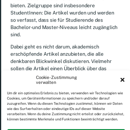
bieten. Zielgruppe sind insbesondere
StudentInnen: Die Artikel wurden und werden
so verfasst, dass sie für Studierende des
Bachelor- und Master-Niveaus leicht zugänglich
sind.
Dabei geht es nicht darum, akademisch
erschöpfende Artikel anzubieten, die alle
denkbaren Blickwinkel diskutieren. Vielmehr
sollen die Artikel einen Überblick über das
jeweilige Thema bieten. Wer noch tiefer in einen
Cookie-Zustimmung
verwalten
Bereich eintauchen möchte, findet in den Artikel
je weiterführende, zitierfähige Literatur.
Um dir ein optimales Erlebnis zu bieten, verwenden wir Technologien wie
Cookies, um Geräteinformationen zu speichern und/oder darauf
Wir wünschen Ihnen viel Spaß beim
zuzugreifen. Wenn du diesen Technologien zustimmst, können wir Daten
wie das Surfverhalten oder eindeutige IDs auf dieser Website
Durchstöbern! Das Italianistik Wiki ist ein stetig
verarbeiten. Wenn du deine Zustimmung nicht erteilst oder zurückziehst,
wachsendes Projekt, d.h. wir erweitern den Pool
können bestimmte Merkmale und Funktionen beeinträchtigt werden.
an Artikeln kontinuierlich. Wenn Sie Fragen oder